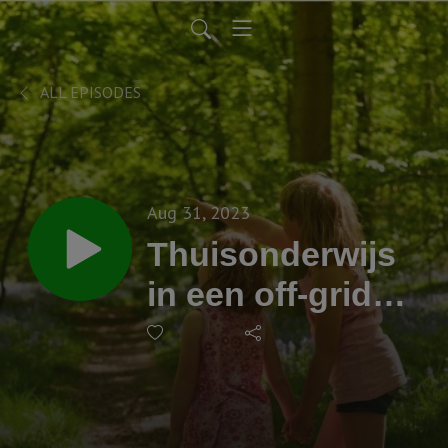
ALL EPISODES
Aug 31, 2023
Thuisonderwijs
in een off-grid
gemeenschap |
Jasper